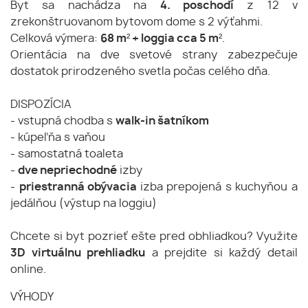
Byt sa nachádza na
4. poschodí
z 12 v
zrekonštruovanom bytovom dome s 2 výťahmi.
Celková výmera:
68 m² + loggia cca 5 m²
.
Orientácia na dve svetové strany zabezpečuje
dostatok prirodzeného svetla počas celého dňa.
DISPOZÍCIA
- vstupná chodba s
walk-in šatníkom
- kúpeľňa s vaňou
- samostatná toaleta
-
dve nepriechodné
izby
-
priestranná obývacia
izba prepojená s kuchyňou a
jedálňou (výstup na loggiu)
Chcete si byt pozrieť ešte pred obhliadkou? Využite
3D virtuálnu prehliadku
a prejdite si každý detail
online.
VÝHODY