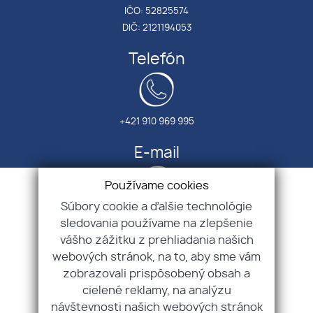
IČO: 52825574
DIČ: 2121194053
Telefón
+421 910 969 995
E-mail
Používame cookies
Súbory cookie a ďalšie technológie
info@sofiareal.sk
sledovania používame na zlepšenie
vášho zážitku z prehliadania našich
Úvod
webových stránok, na to, aby sme vám
O nás
zobrazovali prispôsobený obsah a
Zabezpečujeme
cielené reklamy, na analýzu
GDPR
návštevnosti našich webových stránok