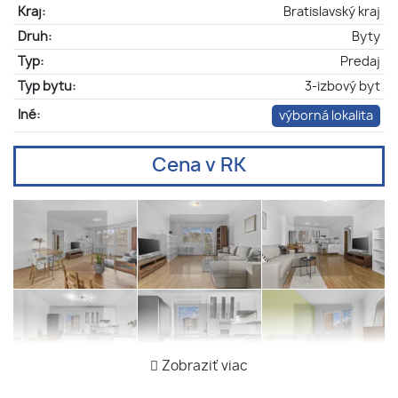
Kraj:
Bratislavský kraj
Druh:
Byty
Typ:
Predaj
Typ bytu:
3-izbový byt
Iné:
výborná lokalita
Cena v RK
Zobraziť viac