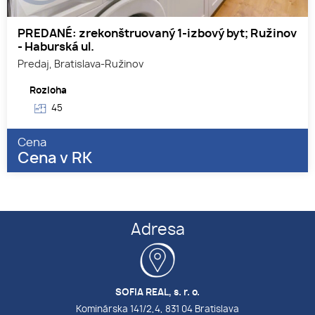
PREDANÉ: zrekonštruovaný 1-izbový byt; Ružinov
- Haburská ul.
Predaj, Bratislava-Ružinov
Rozloha
45
Cena
Cena v RK
Adresa
SOFIA REAL, s. r. o.
Kominárska 141/2,4, 831 04 Bratislava