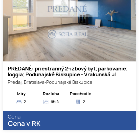
PREDANÉ: priestranný 2-izbový byt; parkovanie;
loggia; Podunajské Biskupice - Vrakunská ul.
Predaj, Bratislava-Podunajské Biskupice
Izby
Rozloha
Poschodie
2
66.4
2.
Cena
Cena v RK