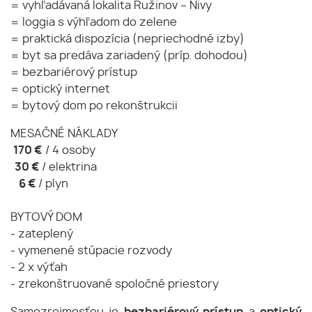
= vyhľadávaná lokalita Ružinov – Nivy
= loggia s výhľadom do zelene
= praktická dispozícia (nepriechodné izby)
= byt sa predáva zariadený (príp. dohodou)
= bezbariérový prístup
= optický internet
= bytový dom po rekonštrukcii
MESAČNÉ NÁKLADY
170 €
/ 4 osoby
30 €
/ elektrina
6 €
/ plyn
BYTOVÝ DOM
- zateplený
- vymenené stúpacie rozvody
- 2 x výťah
- zrekonštruované spoločné priestory