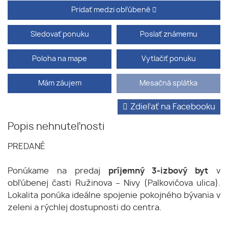
Pridať medzi obľúbené
Sledovať ponuku
Poslať známemu
Poloha na mape
Vytlačiť ponuku
Mám záujem
Mesačná splátka
Zdieľať na Facebooku
Popis nehnuteľnosti
PREDANÉ
Ponúkame na predaj
príjemný 3-izbový byt
v
obľúbenej časti Ružinova – Nivy (Palkovičova ulica).
Lokalita ponúka ideálne spojenie pokojného bývania v
zeleni a rýchlej dostupnosti do centra.