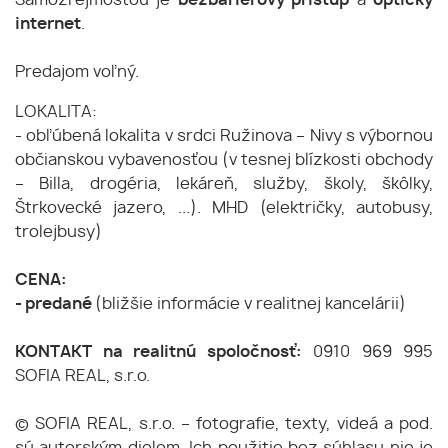
Samozrejmosťou je
bezbariérový prístup
a
optický
internet
.
Predajom voľný.
LOKALITA:
- obľúbená lokalita v srdci Ružinova – Nivy s výbornou
občianskou vybavenosťou (v tesnej blízkosti obchody
– Billa, drogéria, lekáreň, služby, školy, škôlky,
Štrkovecké jazero, ...). MHD (električky, autobusy,
trolejbusy)
CENA:
- predané
(bližšie informácie v realitnej kancelárii)
KONTAKT na realitnú spoločnosť:
0910 969 995
SOFIA REAL, s.r.o.
© SOFIA REAL, s.r.o. – fotografie, texty, videá a pod.