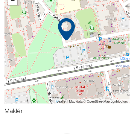
−
Leaflet
| Map data ©
OpenStreetMap
contributors
Maklér