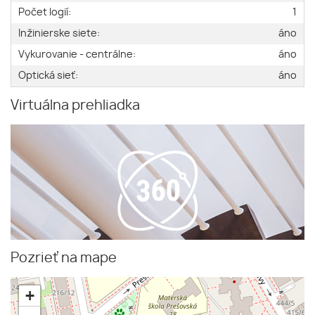
Počet logií:
1
Inžinierske siete:
áno
Vykurovanie - centrálne:
áno
Optická sieť:
áno
Virtuálna prehliadka
Pozrieť na mape
+