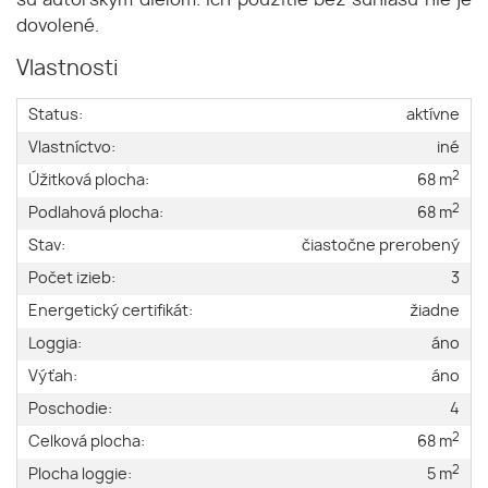
sú autorským dielom. Ich použitie bez súhlasu nie je
dovolené.
Vlastnosti
Status:
aktívne
Vlastníctvo:
iné
2
Úžitková plocha:
68 m
2
Podlahová plocha:
68 m
Stav:
čiastočne prerobený
Počet izieb:
3
Energetický certifikát:
žiadne
Loggia:
áno
Výťah:
áno
Poschodie:
4
2
Celková plocha:
68 m
2
Plocha loggie:
5 m