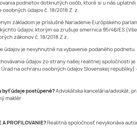
ovania podnetov dotknutých osôb, ktoré si u nás uplatnil
osobných údajov č. 18/2018 Z. z.
vnym základom je príslušné Nariadenie Európskeho parla
kýchto údajov, ktorým sa zrušuje smernica 95/46/ES (Vš
rých zákonov č. 18/2018 Z.z.
e údajov je nevyhnutné na vybavenie podaného podnetu.
hovávania údajov zo strany našej realitnej spoločnosti j
Úrad na ochranu osobných údajov Slovenskej republiky) – 
 byť údaje postúpené?
Advokátska kancelária/advokát; pr
ný maklér
 A PROFILOVANIE?
Realitná spoločnosť nevykonáva autom