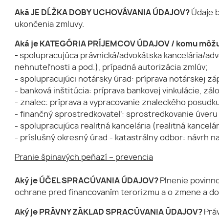
Aká JE DĹŽKA DOBY UCHOVÁVANIA ÚDAJOV?
Údaje b
ukončenia zmluvy.
Aká je KATEGÓRIA PRÍJEMCOV ÚDAJOV / komu môžu 
-
spolupracujúca právnická/advokátska kancelária/ad
nehnuteľnosti a pod.), prípadná autorizácia zmlúv;
- spolupracujúci notársky úrad: príprava notárskej zá
- banková inštitúcia: príprava bankovej vinkulácie, zá
- znalec: príprava a vypracovanie znaleckého posudku
- finančný sprostredkovateľ: sprostredkovanie úveru
- spolupracujúca realitná kancelária (realitná kancel
- príslušný okresný úrad - katastrálny odbor: návrh n
Pranie špinavých peňazí – prevencia
Aký je ÚČEL SPRACÚVANIA ÚDAJOV?
Plnenie povinno
ochrane pred financovaním terorizmu a o zmene a do
Aký je PRÁVNY ZÁKLAD SPRACÚVANIA ÚDAJOV?
Prá