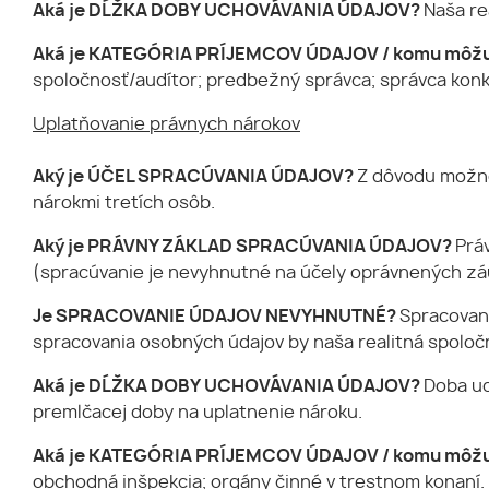
Aká je DĹŽKA DOBY UCHOVÁVANIA ÚDAJOV?
Naša re
Aká je KATEGÓRIA PRÍJEMCOV ÚDAJOV / komu môžu
spoločnosť/audítor; predbežný správca; správca konk
Uplatňovanie právnych nárokov
Aký je ÚČEL SPRACÚVANIA ÚDAJOV?
Z dôvodu možno
nárokmi tretích osôb.
Aký je PRÁVNY ZÁKLAD SPRACÚVANIA ÚDAJOV?
Prá
(spracúvanie je nevyhnutné na účely oprávnených záu
Je SPRACOVANIE ÚDAJOV NEVYHNUTNÉ?
Spracovan
spracovania osobných údajov by naša realitná spolo
Aká je DĹŽKA DOBY UCHOVÁVANIA ÚDAJOV?
Doba uc
premlčacej doby na uplatnenie nároku.
Aká je KATEGÓRIA PRÍJEMCOV ÚDAJOV / komu môžu
obchodná inšpekcia; orgány činné v trestnom konaní.