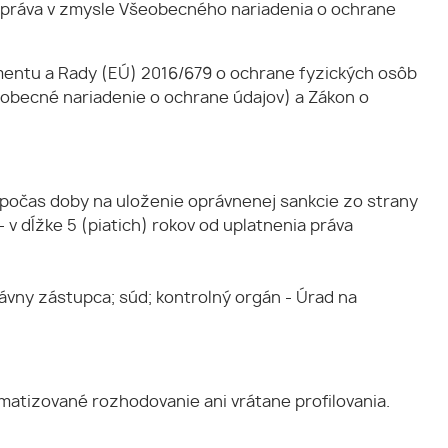
i práva v zmysle Všeobecného nariadenia o ochrane
mentu a Rady (EÚ) 2016/679 o ochrane fyzických osôb
eobecné nariadenie o ochrane údajov) a Zákon o
e počas doby na uloženie oprávnenej sankcie zo strany
v dĺžke 5 (piatich) rokov od uplatnenia práva
ávny zástupca; súd; kontrolný orgán - Úrad na
atizované rozhodovanie ani vrátane profilovania.