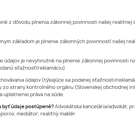
né z dôvodu plnenia zákonnej povinnosti našej realitnej s
vnym základom je plnenie zákonných povinností našej real
e údajov je nevyhnutné na plnenie zákonnej povinnosti naš
 podanú sťažnosť/reklamáciu).
hovávania údajov (týkajúce sa podanej sťažnosti/reklamáci
y zo strany kontrolného orgánu (Slovenskej obchodnej in
na uplatnenie práva na súde.
 byť údaje postúpené?
Advokátska kancelária/advokát; pr
porov; mediátor; realitný maklér.