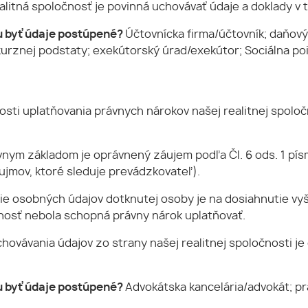
alitná spoločnosť je povinná uchovávať údaje a doklady v 
 byť údaje postúpené?
Účtovnícka firma/účtovník; daňový
urznej podstaty; exekútorský úrad/exekútor; Sociálna po
sti uplatňovania právnych nárokov našej realitnej spolo
vnym základom je oprávnený záujem podľa Čl. 6 ods. 1 pís
jmov, ktoré sleduje prevádzkovateľ).
ie osobných údajov dotknutej osoby je na dosiahnutie v
čnosť nebola schopná právny nárok uplatňovať.
hovávania údajov zo strany našej realitnej spoločnosti je
 byť údaje postúpené?
Advokátska kancelária/advokát; pr