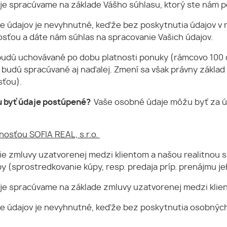
je spracúvame na základe Vášho súhlasu, ktorý ste nám po
e údajov je nevyhnutné, keďže bez poskytnutia údajov v
adosťou a dáte nám súhlas na spracovanie Vašich údajov.
budú uchovávané po dobu platnosti ponuky (rámcovo 100 d
budú spracúvané aj naďalej. Zmení sa však právny základ 
sťou).
 byť údaje postúpené?
Vaše osobné údaje môžu byť za 
nosťou SOFIA REAL, s.r.o.
ie zmluvy uzatvorenej medzi klientom a našou realitnou 
by (sprostredkovanie kúpy, resp. predaja príp. prenájmu j
je spracúvame na základe zmluvy uzatvorenej medzi klie
e údajov je nevyhnutné, keďže bez poskytnutia osobných 