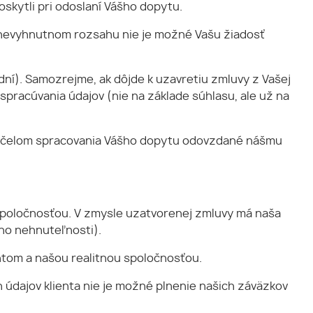
skytli pri odoslaní Vášho dopytu.
 nevyhnutnom rozsahu nie je možné Vašu žiadosť
ní). Samozrejme, ak dôjde k uzavretiu zmluvy z Vašej
spracúvania údajov (nie na základe súhlasu, ale už na
účelom spracovania Vášho dopytu odovzdané nášmu
spoločnosťou. V zmysle uzatvorenej zmluvy má naša
eho nehnuteľnosti).
ntom a našou realitnou spoločnosťou.
údajov klienta nie je možné plnenie našich záväzkov