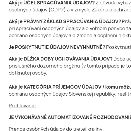
Aký je ÚČEL SPRACÚVANIA ÚDAJOV?
Z dôvodu vybav
osobných údajov (GDPR) a v zmysle Zákona o ochrane 
Aký je PRÁVNY ZÁKLAD SPRACÚVANIA ÚDAJOV?
Prá
pri spracúvaní osobných údajov a o voľnom pohybe ta
ochrane osobných údajov a o zmene a doplnení niekto
Je POSKYTNUTIE ÚDAJOV NEVYHNUTNÉ?
Poskytnuti
Aká je DĹŽKA DOBY UCHOVÁVANIA ÚDAJOV?
Doba uc
príslušného dozorného orgánu (v tomto prípade je to 
dotknutej osoby.
Aká je KATEGÓRIA PRÍJEMCOV ÚDAJOV / komu môžu
ochranu osobných údajov Slovenskej republiky; realit
Profilovanie
JE VYKONÁVANÉ AUTOMATIZOVANÉ ROZHODOVANIE
Prenos osobných údajov do tretej krajiny