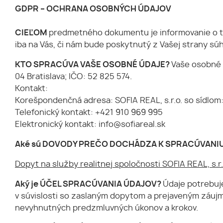
GDPR – OCHRANA OSOBNÝCH ÚDAJOV
CIEĽOM
predmetného dokumentu je informovanie o to
iba na Vás, či nám bude poskytnutý z Vašej strany sú
KTO SPRACÚVA VAŠE OSOBNÉ ÚDAJE?
Vaše osobné ú
04 Bratislava; IČO: 52 825 574.
Kontakt:
Korešpondenčná adresa: SOFIA REAL, s.r.o. so sídlom: 
Telefonický kontakt: +421 910 969 995
Elektronický kontakt: info@sofiareal.sk
Aké sú DOVODY PREČO DOCHÁDZA K SPRACÚVANI
Dopyt na služby realitnej spoločnosti SOFIA REAL, s.r
Aký je ÚČEL SPRACÚVANIA ÚDAJOV?
Údaje potrebuj
v súvislosti so zaslaným dopytom a prejaveným záujmo
nevyhnutných predzmluvných úkonov a krokov.