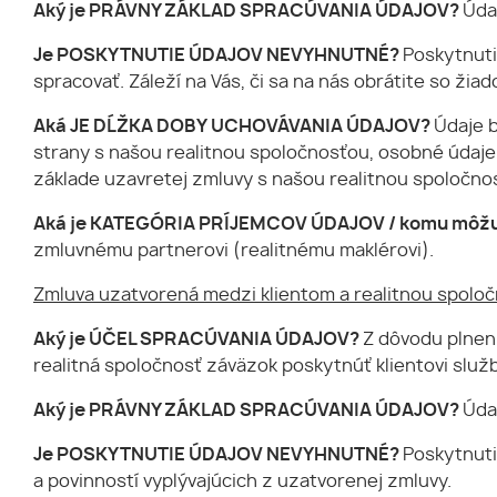
Aký je PRÁVNY ZÁKLAD SPRACÚVANIA ÚDAJOV?
Úda
Je
POSKYTNUTIE ÚDAJOV NEVYHNUTNÉ?
Poskytnuti
spracovať. Záleží na Vás, či sa na nás obrátite so ži
Aká JE DĹŽKA DOBY UCHOVÁVANIA ÚDAJOV?
Údaje 
strany s našou realitnou spoločnosťou, osobné údaje 
základe uzavretej zmluvy s našou realitnou spoločno
Aká je KATEGÓRIA PRÍJEMCOV ÚDAJOV / komu môžu
zmluvnému partnerovi (realitnému maklérovi).
Zmluva uzatvorená medzi klientom a realitnou spoloč
Aký je ÚČEL SPRACÚVANIA ÚDAJOV?
Z dôvodu plnen
realitná spoločnosť záväzok poskytnúť klientovi služ
Aký je PRÁVNY ZÁKLAD SPRACÚVANIA ÚDAJOV?
Úda
Je
POSKYTNUTIE ÚDAJOV NEVYHNUTNÉ?
Poskytnuti
a povinností vyplývajúcich z uzatvorenej zmluvy.