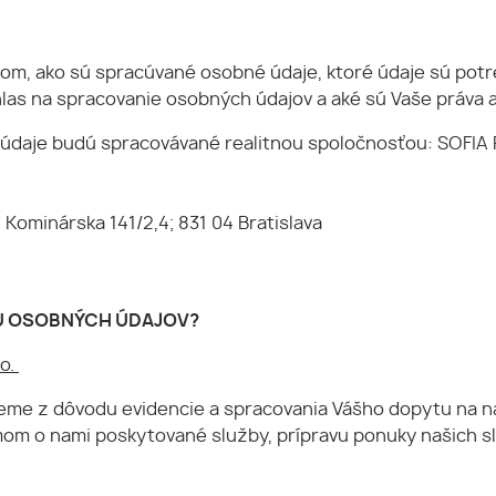
m, ako sú spracúvané osobné údaje, ktoré údaje sú potre
hlas na spracovanie osobných údajov a aké sú Vaše práva a
daje budú spracovávané realitnou spoločnosťou: SOFIA REA
Kominárska 141/2,4; 831 04 Bratislava
U OSOBNÝCH ÚDAJOV?
.o.
eme z dôvodu evidencie a spracovania Vášho dopytu na n
m o nami poskytované služby, prípravu ponuky našich služ