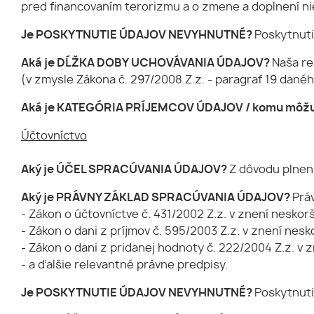
pred financovaním terorizmu a o zmene a doplnení n
Je
POSKYTNUTIE ÚDAJOV NEVYHNUTNÉ?
Poskytnuti
Aká je DĹŽKA DOBY UCHOVÁVANIA ÚDAJOV?
Naša re
(v zmysle Zákona č. 297/2008 Z.z. - paragraf 19 dané
Aká je KATEGÓRIA PRÍJEMCOV ÚDAJOV / komu môžu
Účtovníctvo
Aký je ÚČEL SPRACÚVANIA ÚDAJOV?
Z dôvodu plneni
Aký je PRÁVNY ZÁKLAD SPRACÚVANIA ÚDAJOV?
Prá
- Zákon o účtovníctve č. 431/2002 Z.z. v znení neskor
- Zákon o dani z príjmov č. 595/2003 Z.z. v znení nes
- Zákon o dani z pridanej hodnoty č. 222/2004 Z.z. v 
- a ďalšie relevantné právne predpisy.
Je
POSKYTNUTIE ÚDAJOV NEVYHNUTNÉ?
Poskytnuti