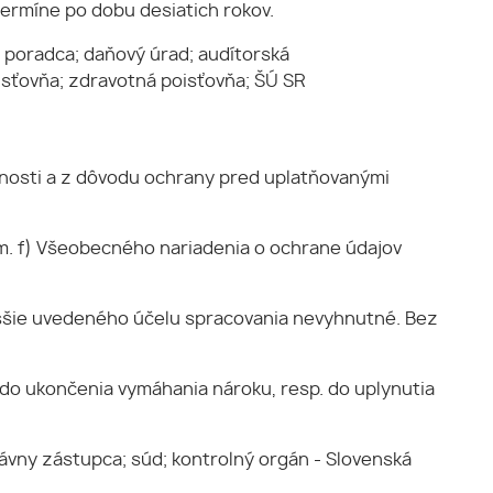
termíne po dobu desiatich rokov.
 poradca; daňový úrad; audítorská
isťovňa; zdravotná poisťovňa; ŠÚ SR
čnosti a z dôvodu ochrany pred uplatňovanými
m. f) Všeobecného nariadenia o ochrane údajov
yššie uvedeného účelu spracovania nevyhnutné. Bez
 do ukončenia vymáhania nároku, resp. do uplynutia
ávny zástupca; súd; kontrolný orgán - Slovenská