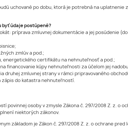
udú uchované po dobu, ktorá je potrebná na uplatnenie z
byť údaje postúpené?
vokát: príprava zmluvnej dokumentácie a jej posúdenie (
pisnice;
ložných zmlúv a pod.;
, energetického certifikátu na nehnuteľnosť a pod.;
 na financovanie kúpy nehnuteľnosti za účelom jej nadobu
ária druhej zmluvnej strany v rámci pripravovaného obchod
a zápis do katastra nehnuteľností.
stí povinnej osoby v zmysle Zákona č. 297/2008 Z. z. o och
plnení niektorých zákonov.
vnym základom je Zákon č. 297/2008 Z. z. o ochrane pred l