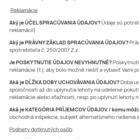
Reklamácie
Aký je ÚČEL SPRACÚVANIA ÚDAJOV?
Údaje sú potreb
reklamácií).
Aký je PRÁVNY ZÁKLAD SPRACÚVANIA ÚDAJOV?
Prá
spotrebiteľa č. 250/2007 Z.z.
Je POSKYTNUTIE ÚDAJOV NEVYHNUTNÉ?
Poskytnuti
reklamácie (t.j. aby bolo možné riešiť a vybaviť Vami
Aká je DĹŽKA DOBY UCHOVÁVANIA ÚDAJOV?
Doba uc
spoločnosti až do uplynutia lehoty na udelenie pokut
reklamácie alebo sťažnosti, resp. po uplynutí lehoty 
Aká je KATEGÓRIA PRÍJEMCOV ÚDAJOV / komu môžu
obchodná inšpekcia; subjekt alternatívneho riešenia s
Podnety dotknutých osôb