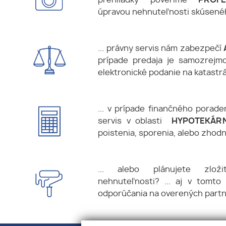
prehliadky poveríme
PROFE
úpravou nehnuteľnosti skúsen
... právny servis nám zabezpečí
prípade predaja je samozrejmo
elektronické podanie na katastr
... v prípade finančného porad
servis v oblasti
HYPOTEKÁ
poistenia, sporenia, alebo zhod
... alebo plánujete zlož
nehnuteľnosti? ... aj v tomt
odporúčania na overených part