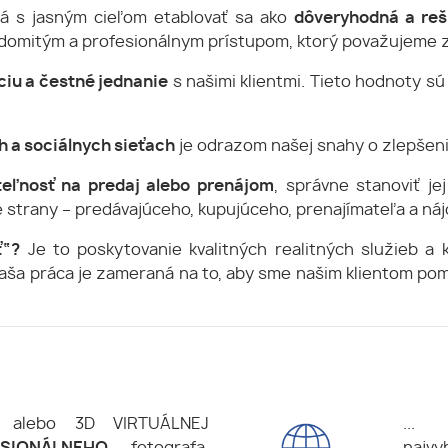
ená s jasným cieľom etablovať sa ako
dôveryhodná a re
vedomitým a profesionálnym prístupom, ktorý považujeme 
iu a čestné jednanie
s našimi klientmi. Tieto hodnoty s
 a sociálnych sieťach
je odrazom našej snahy o zlepšenie
uteľnosť na predaj alebo prenájom
, správne stanoviť j
 strany – predávajúceho, kupujúceho, prenajímateľa a ná
ť“?
Je to poskytovanie kvalitných realitných služieb a
a práca je zameraná na to, aby sme našim klientom pomo
i. alebo 3D VIRTUÁLNEJ
... 