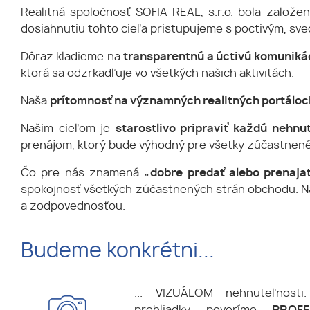
Realitná spoločnosť SOFIA REAL, s.r.o. bola založ
dosiahnutiu tohto cieľa pristupujeme s poctivým, s
Dôraz kladieme na
transparentnú a úctivú komunikác
ktorá sa odzrkadľuje vo všetkých našich aktivitách.
Naša
prítomnosť na významných realitných portáloch
Našim cieľom je
starostlivo pripraviť každú nehn
prenájom, ktorý bude výhodný pre všetky zúčastnené
Čo pre nás znamená
„dobre predať alebo prenaja
spokojnosť všetkých zúčastnených strán obchodu. Naš
a zodpovednosťou.
Budeme konkrétni...
... VIZUÁLOM nehnuteľnost