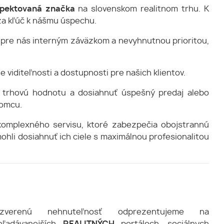
špektovaná značka
na slovenskom realitnom trhu. K
za kľúč k nášmu úspechu.
ú pre nás interným záväzkom a nevyhnutnou prioritou,
 viditeľnosti a dostupnosti pre našich klientov.
ej trhovú hodnotu a dosiahnuť úspešný predaj alebo
jomcu.
 komplexného servisu, ktoré zabezpečia obojstrannú
hli dosiahnuť ich ciele s maximálnou profesionalitou
zverenú nehnuteľnosť odprezentujeme na