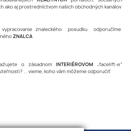
yhľadávanejších
REALITNÝCH
portáloch, sociálnych
ch ako aj prostredníctvom našich obchodných kanálov
k vypracovanie znaleckého posudku odporučíme
eného
ZNALCA
uvažujete o zásadnom
INTERIÉROVOM
„facelift-e“
teľnosti? ... vieme, koho vám môžeme odporučiť