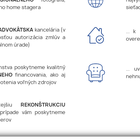
SIONÁLNEHO
fotografa,
najv
ého home stagera
sieťa
ADVOKÁTSKA
kancelária (v
... 
sťou autorizácia zmlúv a
over
álnom úrade)
enstva poskytneme kvalitný
... 
RNEHO
financovania, ako aj
nehnu
notenia voľných zdrojov
itejšiu
REKONŠTRUKCIU
o prípade vám poskytneme
nerov