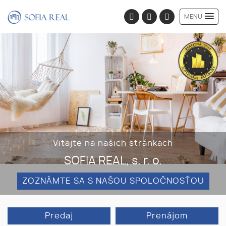
MENU
Vitajte na našich stránkach
SOFIA REAL, s. r. o.
ZOZNÁMTE SA S NAŠOU SPOLOČNOSŤOU
Predaj
Prenájom