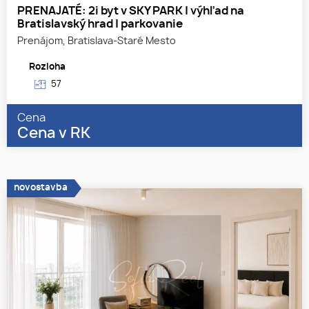
PRENAJATÉ: 2i byt v SKY PARK | výhľad na
Bratislavský hrad | parkovanie
Prenájom, Bratislava-Staré Mesto
Rozloha
57
Cena
Cena v RK
novostavba