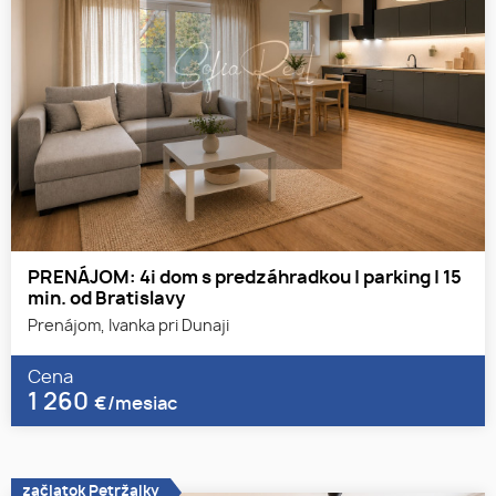
PRENÁJOM: 4i dom s predzáhradkou | parking | 15
min. od Bratislavy
Prenájom, Ivanka pri Dunaji
Cena
1 260
€/mesiac
začiatok Petržalky