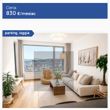
Cena
830
€/mesiac
parking, loggia