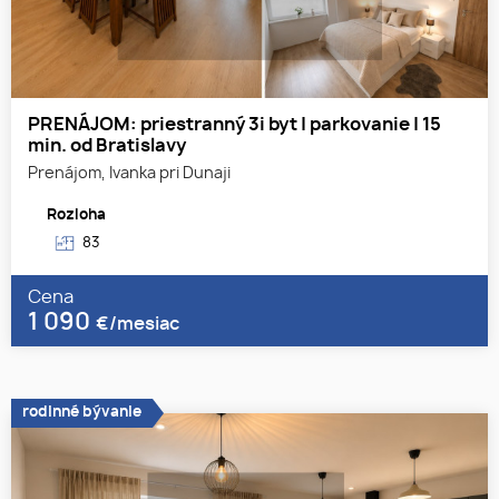
PRENÁJOM: priestranný 3i byt | parkovanie | 15
min. od Bratislavy
Prenájom, Ivanka pri Dunaji
Rozloha
83
Cena
1 090
€/mesiac
rodinné bývanie