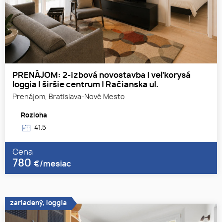
PRENÁJOM: 2-izbová novostavba | veľkorysá
loggia | širšie centrum | Račianska ul.
Prenájom, Bratislava-Nové Mesto
Rozloha
41.5
Cena
780
€/mesiac
zariadený, loggia