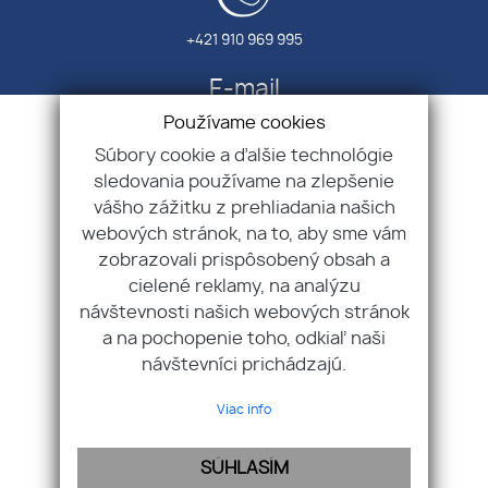
+421 910 969 995
E-mail
Používame cookies
Súbory cookie a ďalšie technológie
sledovania používame na zlepšenie
info@sofiareal.sk
vášho zážitku z prehliadania našich
webových stránok, na to, aby sme vám
Úvod
zobrazovali prispôsobený obsah a
O nás
cielené reklamy, na analýzu
Zabezpečujeme
návštevnosti našich webových stránok
GDPR
a na pochopenie toho, odkiaľ naši
Kontakt
návštevníci prichádzajú.
Reklamačný poriadok
Vzor odstúpenia od zmluvy/objednávky
Viac info
Cookies
Ponuka nehnuteľností
SÚHLASÍM
Chcem predať/prenajať