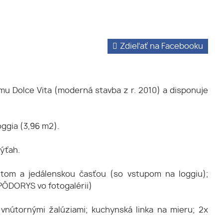
Zdieľať na Facebooku
u Dolce Vita (moderná stavba z r. 2010) a disponuje
oggia (3,96 m2).
ýťah.
tom a jedálenskou časťou (so vstupom na loggiu);
PÔDORYS vo fotogalérii)
vnútornými žalúziami; kuchynská linka na mieru; 2x