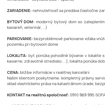
ZARIADENIE:
nehnuteľnosť sa predáva čiastočne zar
BYTOVÝ DOM:
moderný bytový dom so zateplením a
kaviareň, veterinár, ...)
PARKOVANIE:
bezproblémové parkovanie vďaka vnúto
pozemku pri bytovom dome
LOKALITA:
byt ponúka pohodlné bývanie v lokalite s 
kaviarne; zdravotné stredisko; ...); lokalita ponúka 
CENA:
bližšie informácie v realitnej kancelárii
Našim klientom poskytneme: kompletný právny servis
vklad vlastníckeho práva na katastrálnom úrade; 
KONTAKT na realitnú spoločnosť:
0910 969 995 SOFIA