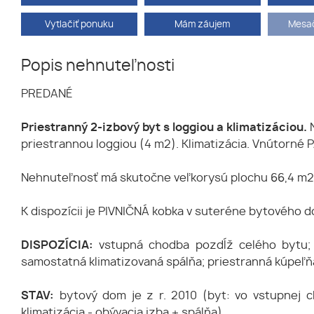
Vytlačiť ponuku
Mám záujem
Mesač
Popis nehnuteľnosti
PREDANÉ
Priestranný 2-izbový byt s loggiou a klimatizáciou.
priestrannou loggiou (4 m2). Klimatizácia. Vnútorné
Nehnuteľnosť má skutočne veľkorysú plochu 66,4 m2 (
K dispozícii je PIVNIČNÁ kobka v suteréne bytového 
DISPOZÍCIA:
vstupná chodba pozdĺž celého bytu; 
samostatná klimatizovaná spálňa; priestranná kúpeľ
STAV:
bytový dom je z r. 2010 (byt: vo vstupnej ch
klimatizácia - obývacia izba + spálňa)