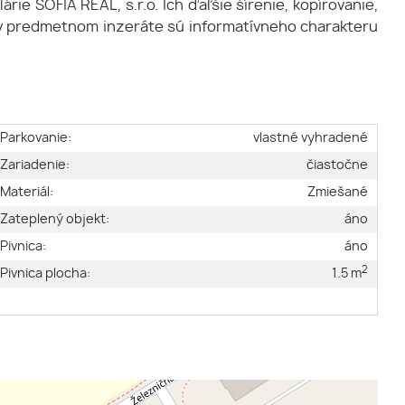
ie SOFIA REAL, s.r.o. Ich ďaľšie šírenie, kopírovanie,
é v predmetnom inzeráte sú informatívneho charakteru
Parkovanie:
vlastné vyhradené
Zariadenie:
čiastočne
Materiál:
Zmiešané
Zateplený objekt:
áno
Pivnica:
áno
2
Pivnica plocha:
1.5 m