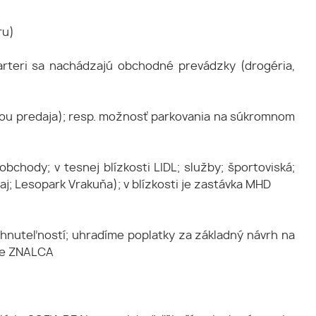
ru)
rteri sa nachádzajú obchodné prevádzky (drogéria,
ou predaja); resp. možnosť parkovania na súkromnom
chody; v tesnej blízkosti LIDL; služby; športoviská;
naj; Lesopark Vrakuňa); v blízkosti je zastávka MHD
hnuteľností; uhradíme poplatky za základný návrh na
me ZNALCA