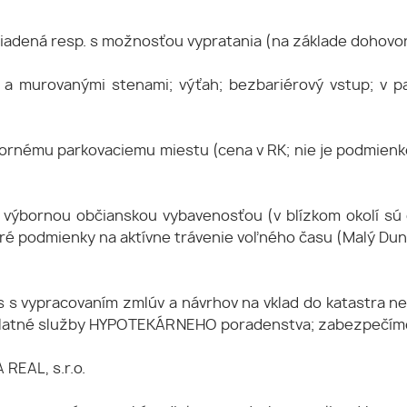
iadená resp. s možnosťou vypratania (na základe dohovo
 murovanými stenami; výťah; bezbariérový vstup; v pa
rnému parkovaciemu miestu (cena v RK; nie je podmienk
výbornou občianskou vybavenosťou (v blízkom okolí sú ob
dobré podmienky na aktívne trávenie voľného času (Malý Du
 s vypracovaním zmlúv a návrhov na vklad do katastra ne
bezplatné služby HYPOTEKÁRNEHO poradenstva; zabezpečí
 REAL, s.r.o.