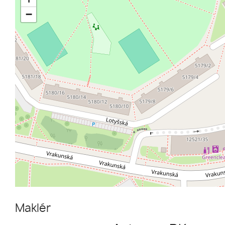
−
Maklér