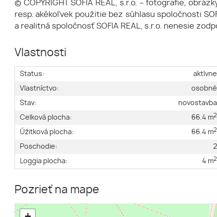
© COPYRIGHT SOFIA REAL, s.r.o. – fotografie, obrázky 
resp. akékoľvek použitie bez súhlasu spoločnosti SO
a realitná spoločnosť SOFIA REAL, s.r.o. nenesie zod
Vlastnosti
Status:
aktívn
Vlastníctvo:
osobn
Stav:
novostavb
Celková plocha:
66.4 m
Úžitková plocha:
66.4 m
Poschodie:
Loggia plocha:
4 m
Pozrieť na mape
+