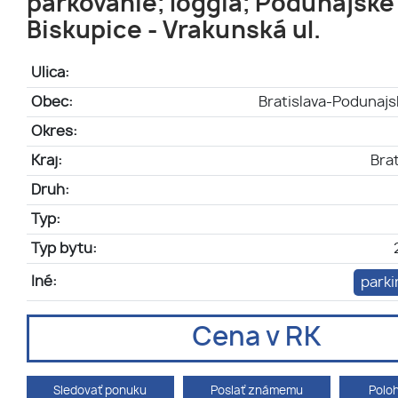
parkovanie; loggia; Podunajské
Biskupice - Vrakunská ul.
Ulica:
Obec:
Bratislava-Podunajs
Okres:
Kraj:
Brat
Druh:
Typ:
Typ bytu:
Iné:
parki
Cena v RK
Sledovať ponuku
Poslať známemu
Polo