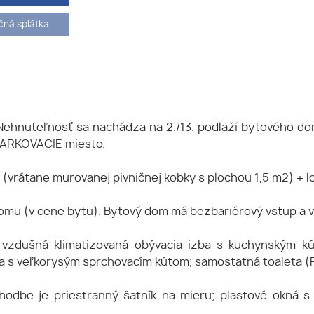
ná splátka
Nehnuteľnosť sa nachádza na 2./13. podlaží bytového dom
 PARKOVACIE miesto.
vrátane murovanej pivničnej kobky s plochou 1,5 m2) + l
domu (v cene bytu). Bytový dom má bezbariérový vstup a v
vzdušná klimatizovaná obývacia izba s kuchynským kú
ňa s veľkorysým sprchovacím kútom; samostatná toaleta (
odbe je priestranný šatník na mieru; plastové okná s 