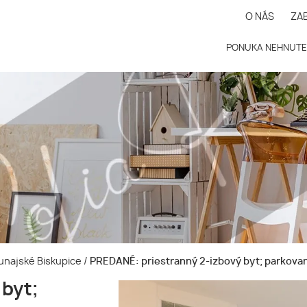
O NÁS
ZA
PONUKA NEHNUTE
odunajské Biskupice
/
PREDANÉ: priestranný 2-izbový byt; parkovani
byt;