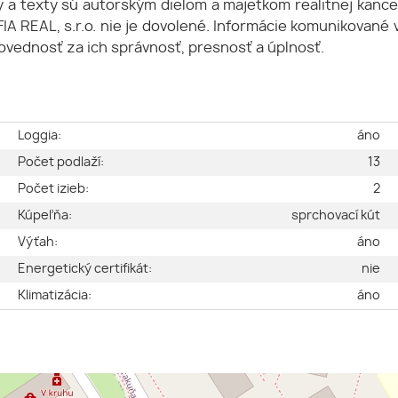
a texty sú autorským dielom a majetkom realitnej kancelár
FIA REAL, s.r.o. nie je dovolené. Informácie komunikovan
povednosť za ich správnosť, presnosť a úplnosť.
e
Loggia:
áno
é
Počet podlaží:
13
a
Počet izieb:
2
2
Kúpeľňa:
sprchovací kút
2
Výťah:
áno
2
Energetický certifikát:
nie
2
Klimatizácia:
áno