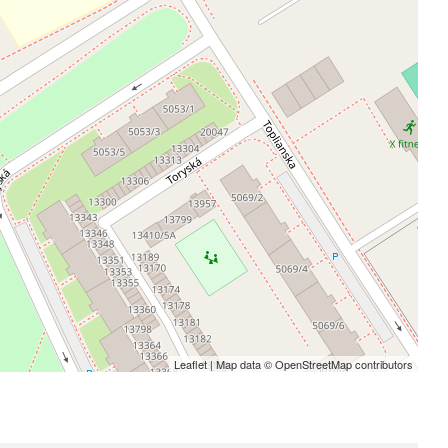
Leaflet
| Map data ©
OpenStreetMap
contributors