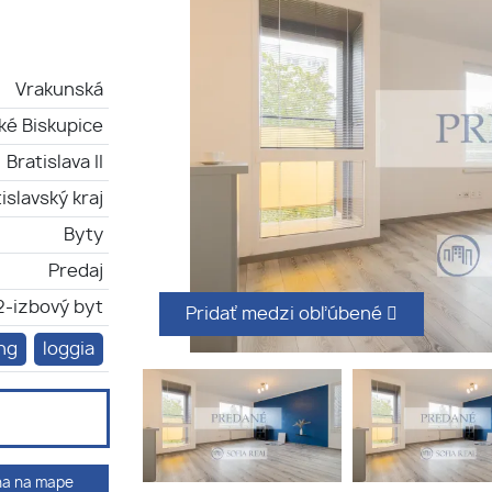
Vrakunská
ké Biskupice
Bratislava II
islavský kraj
Byty
Predaj
2-izbový byt
Pridať medzi obľúbené
ng
loggia
ha na mape