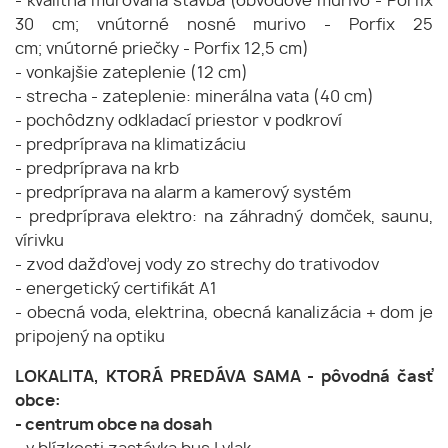
- kvalitná murovaná stavba (obvodové murivo - Porfix
30 cm; vnútorné nosné murivo - Porfix 25
cm; vnútorné priečky - Porfix 12,5 cm)
- vonkajšie zateplenie (12 cm)
- strecha - zateplenie: minerálna vata (40 cm)
- pochôdzny odkladací priestor v podkroví
- predpríprava na klimatizáciu
- predpríprava na krb
- predpríprava na alarm a kamerový systém
- predpríprava elektro: na záhradný domček, saunu,
vírivku
- zvod dažďovej vody zo strechy do trativodov
- energetický certifikát A1
- obecná voda, elektrina, obecná kanalizácia + dom je
pripojený na optiku
LOKALITA, KTORÁ PREDÁVA SAMA - pôvodná časť
obce:
- centrum obce na dosah