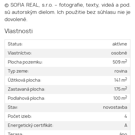
© SOFIA REAL, s.r.o. – fotografie, texty, videá a pod.
sú autorským dielom. Ich použitie bez súhlasu nie je
dovolené.
Vlastnosti
Status:
aktívne
Vlastníctvo:
osobné
2
Plocha pozemku:
509 m
Typ zeme:
rovina
2
Úžitková plocha:
141 m
2
Zastavaná plocha:
175 m
2
Podlahová plocha:
100 m
Stav:
novostavba
Počet izieb:
4
Energetický certifikát:
A
Terasa:
áno