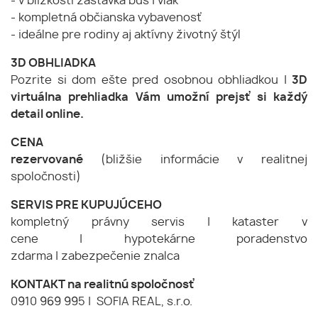
- v blízkosti zastávka bus | vlak
- kompletná občianska vybavenosť
- ideálne pre rodiny aj aktívny životný štýl
3D OBHLIADKA
Pozrite si dom ešte pred osobnou obhliadkou |
3D
virtuálna prehliadka Vám umožní prejsť si každý
detail online.
CENA
rezervované
(bližšie informácie v realitnej
spoločnosti)
SERVIS PRE KUPUJÚCEHO
kompletný právny servis | kataster v
cene | hypotekárne poradenstvo
zdarma | zabezpečenie znalca
KONTAKT na realitnú spoločnosť
0910 969 995 | SOFIA REAL, s.r.o.