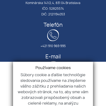
Kominárska 141/2,4, 831 04 Bratislava
IČO: 52825574
DIČ: 2121194053
Telefón
+421 910 969 995
E-mail
Používame cookies
Súbory cookie a ďalšie technológie
info@sofiareal.sk
sledovania používame na zlepšenie
vášho zážitku z prehliadania našich
Úvod
webových stránok, na to, aby sme vám
O nás
zobrazovali prispôsobený obsah a
Zabezpečujeme
cielené reklamy, na analýzu