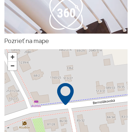
Pozrieť na mape
+
−