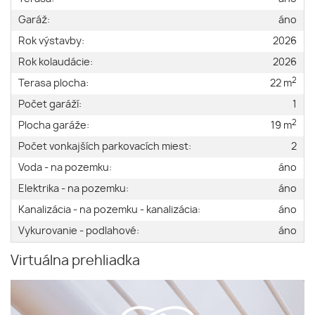
Garáž:
áno
Rok výstavby:
2026
Rok kolaudácie:
2026
2
Terasa plocha:
22 m
Počet garáží:
1
2
Plocha garáže:
19 m
Počet vonkajších parkovacích miest:
2
Voda - na pozemku:
áno
Elektrika - na pozemku:
áno
Kanalizácia - na pozemku - kanalizácia:
áno
Vykurovanie - podlahové:
áno
Virtuálna prehliadka