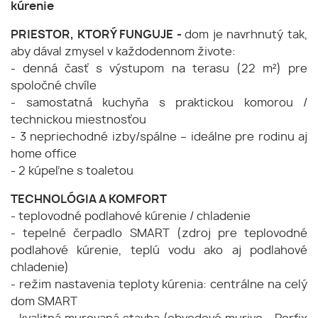
kúrenie
PRIESTOR, KTORÝ FUNGUJE -
dom je navrhnutý tak,
aby dával zmysel v každodennom živote:
- denná časť s výstupom na terasu (22 m²) pre
spoločné chvíle
- samostatná kuchyňa s praktickou komorou /
technickou miestnosťou
- 3 nepriechodné izby/spálne – ideálne pre rodinu aj
home office
- 2 kúpeľne s toaletou
TECHNOLÓGIA A KOMFORT
- teplovodné podlahové kúrenie / chladenie
- tepelné čerpadlo SMART (zdroj pre teplovodné
podlahové kúrenie, teplú vodu ako aj podlahové
chladenie)
- režim nastavenia teploty kúrenia: centrálne na celý
dom SMART