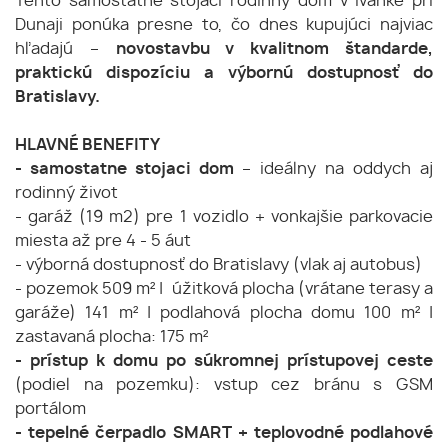
Tento samostatne stojaci rodinný dom v Ivanke pri
Dunaji ponúka presne to, čo dnes kupujúci najviac
hľadajú –
novostavbu v kvalitnom štandarde,
praktickú dispozíciu a výbornú dostupnosť do
Bratislavy.
HLAVNÉ BENEFITY
- samostatne stojaci dom
– ideálny na oddych aj
rodinný život
- garáž (19 m2) pre 1 vozidlo + vonkajšie parkovacie
miesta až pre 4 - 5 áut
- výborná dostupnosť do Bratislavy (vlak aj autobus)
- pozemok 509 m² | úžitková plocha (vrátane terasy a
garáže) 141 m² | podlahová plocha domu 100 m² |
zastavaná plocha: 175 m²
- prístup k domu po súkromnej prístupovej ceste
(podiel na pozemku): vstup cez bránu s GSM
portálom
- tepelné čerpadlo SMART + teplovodné podlahové