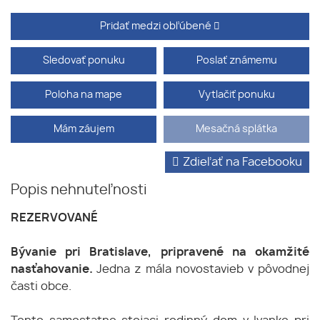
Pridať medzi obľúbené
Sledovať ponuku
Poslať známemu
Poloha na mape
Vytlačiť ponuku
Mám záujem
Mesačná splátka
Zdieľať na Facebooku
Popis nehnuteľnosti
REZERVOVANÉ
Bývanie pri Bratislave, pripravené na okamžité
nasťahovanie.
Jedna z mála novostavieb v pôvodnej
časti obce.