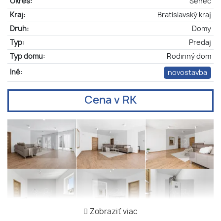
Okres:
Senec
Kraj:
Bratislavský kraj
Druh:
Domy
Typ:
Predaj
Typ domu:
Rodinný dom
Iné:
novostavba
Cena v RK
Zobraziť viac