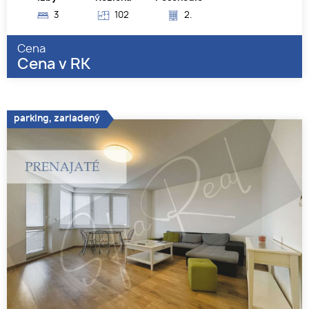
3
102
2.
Cena
Cena v RK
parking, zariadený