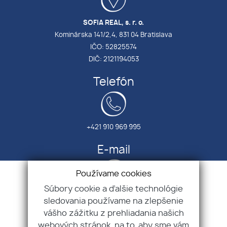
SOFIA REAL, s. r. o.
Kominárska 141/2,4, 831 04 Bratislava
IČO: 52825574
DIČ: 2121194053
Telefón
+421 910 969 995
E-mail
Používame cookies
Súbory cookie a ďalšie technológie
info@sofiareal.sk
sledovania používame na zlepšenie
vášho zážitku z prehliadania našich
Úvod
webových stránok, na to, aby sme vám