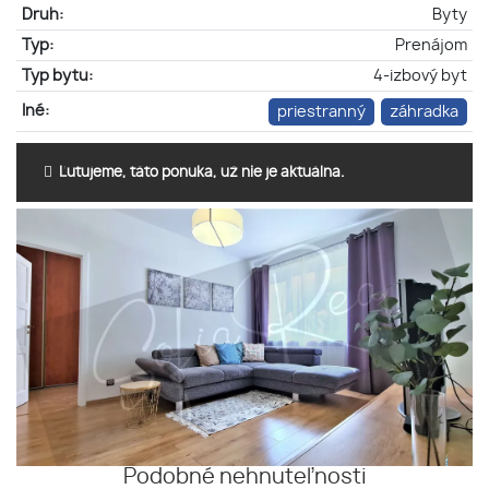
Druh:
Byty
Typ:
Prenájom
Typ bytu:
4-izbový byt
Iné:
priestranný
záhradka
Ľutujeme, táto ponuka, už nie je aktuálna.
Podobné nehnuteľnosti