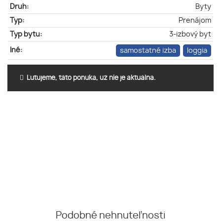
Druh:
Byty
Typ:
Prenájom
Typ bytu:
3-izbový byt
Iné:
samostatné izba
loggia
Ľutujeme, táto ponuka, už nie je aktuálna.
Podobné nehnuteľnosti