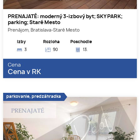
PRENAJATÉ: moderný 3-izbový byt; SKY PARK;
parking; Staré Mesto
Prenájom, Bratislava-Staré Mesto
Izby
Rozloha
Poschodie
3
90
13.
Cena
Cena v RK
parkovanie, predzáhradka