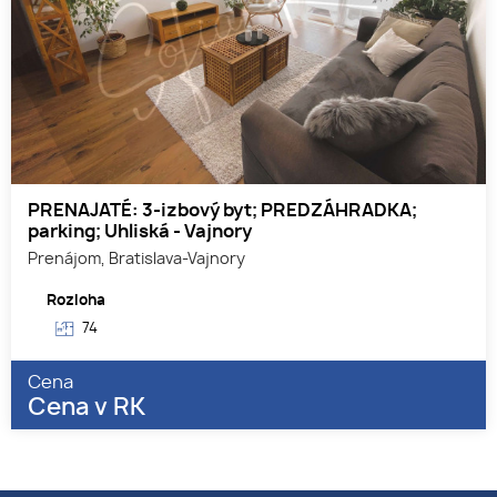
PRENAJATÉ: 3-izbový byt; PREDZÁHRADKA;
parking; Uhliská - Vajnory
Prenájom, Bratislava-Vajnory
Rozloha
74
Cena
Cena v RK