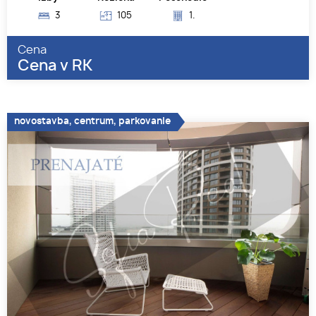
3
105
1.
Cena
Cena v RK
novostavba, centrum, parkovanie