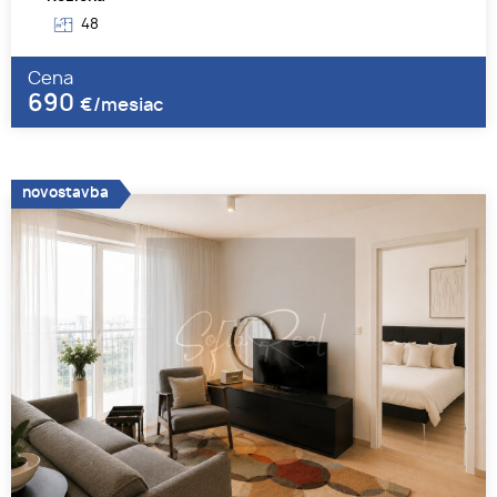
48
Cena
690
€/mesiac
novostavba