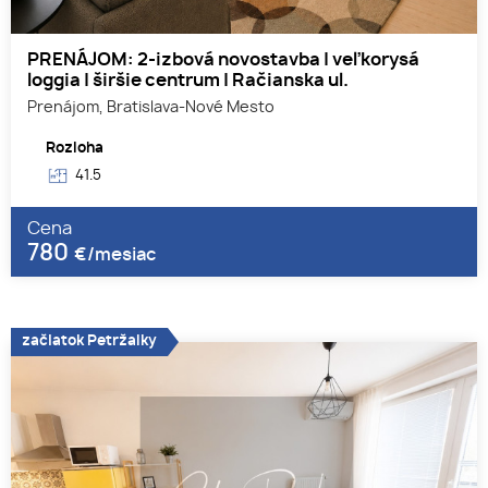
PRENÁJOM: 2-izbová novostavba | veľkorysá
loggia | širšie centrum | Račianska ul.
Prenájom, Bratislava-Nové Mesto
Rozloha
41.5
Cena
780
€/mesiac
začiatok Petržalky