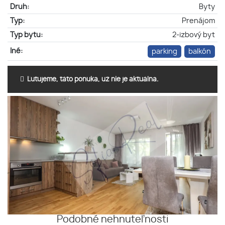
Druh:
Byty
Typ:
Prenájom
Typ bytu:
2-izbový byt
Iné:
parking
balkón
Ľutujeme, táto ponuka, už nie je aktuálna.
Podobné nehnuteľnosti