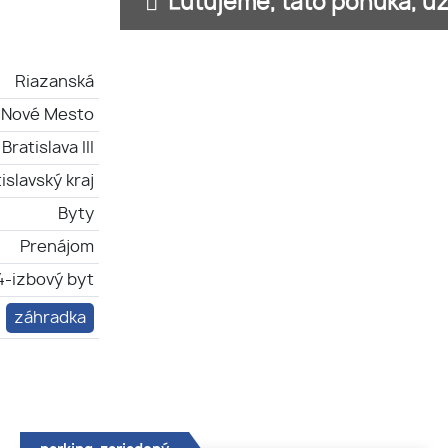
Ľutujeme, táto ponuka, už 
Riazanská
a-Nové Mesto
Bratislava III
islavský kraj
Byty
Prenájom
4-izbový byt
záhradka