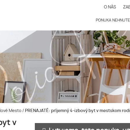
O NÁS
ZA
PONUKA NEHNUTE
a-Nové Mesto
/
PRENAJATÉ: príjemný 4-izbový byt v mestskom rod
byt v