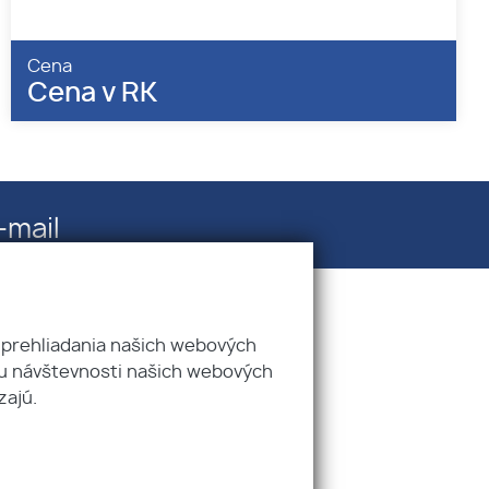
Cena
Cena v RK
-mail
info@sofiareal.sk
 prehliadania našich webových
zu návštevnosti našich webových
zajú.