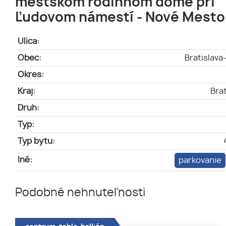
mestskom rodinnom dome pri
Ľudovom námestí - Nové Mesto
Ulica:
Obec:
Bratislav
Okres:
Kraj:
Brat
Druh:
Typ:
Typ bytu:
Iné:
parkovanie
Podobné nehnuteľnosti