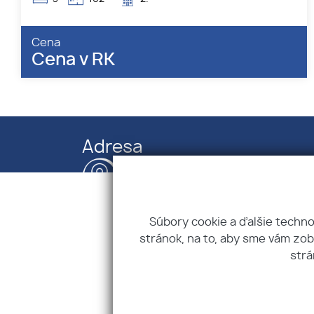
Cena
Cena v RK
Adresa
SOFIA REAL, s. r. o.
Kominárska 141/2,4, 831 04 Bratislava
IČO: 52825574
DIČ: 2121194053
Súbory cookie a ďalšie techn
stránok, na to, aby sme vám zo
strá
Úvod
Kontakt
O nás
Reklamačný po