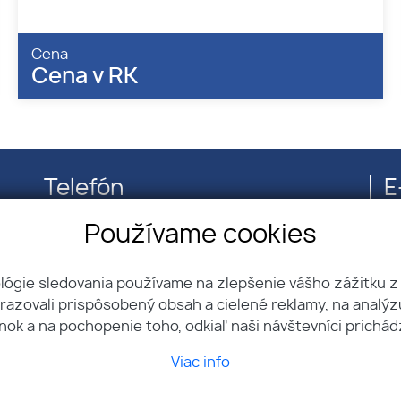
Cena
Cena v RK
Telefón
E
+421 910 969 995
Používame cookies
ológie sledovania používame na zlepšenie vášho zážitku z
brazovali prispôsobený obsah a cielené reklamy, na analý
nok a na pochopenie toho, odkiaľ naši návštevníci prichád
Viac info
Ponuka nehnuteľností
riadok
Chcem predať/prenajať