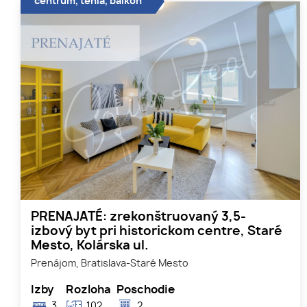
centrum, tehla, balkón
PRENAJATÉ: zrekonštruovaný 3,5-
izbový byt pri historickom centre, Staré
Mesto, Kolárska ul.
Prenájom, Bratislava-Staré Mesto
Izby
Rozloha
Poschodie
3
102
2.