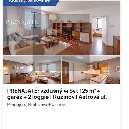
vzdušný, parkovanie
PRENAJATÉ: vzdušný 4i byt 125 m² +
garáž + 2 loggie | Ružinov | Astrová ul.
Prenájom, Bratislava-Ružinov